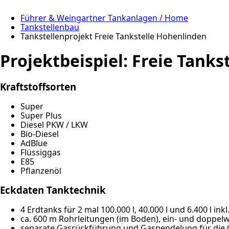
Führer & Weingartner Tankanlagen / Home
Tankstellenbau
Tankstellenprojekt Freie Tankstelle Hohenlinden
Projektbeispiel: Freie Tanks
Kraftstoffsorten
Super
Super Plus
Diesel PKW / LKW
Bio-Diesel
AdBlue
Flüssiggas
E85
Pflanzenöl
Eckdaten Tanktechnik
4 Erdtanks für 2 mal 100.000 l, 40.000 l und 6.400 l in
ca. 600 m Rohrleitungen (im Boden), ein- und doppel
separate Gasrückführung und Gaspendelung für die O