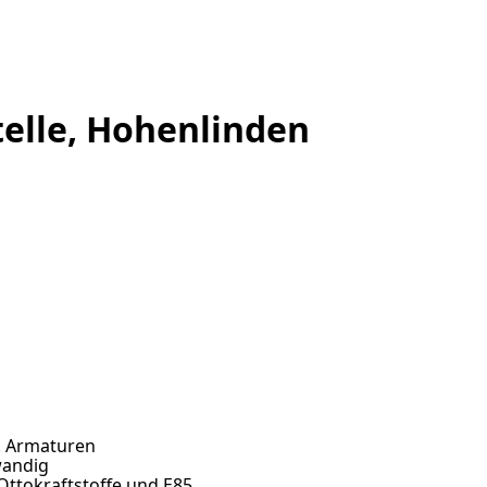
telle, Hohenlinden
kl. Armaturen
wandig
ttokraftstoffe und E85